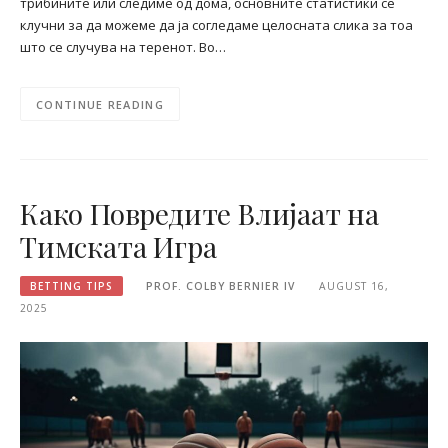
трибините или следиме од дома, основните статистики се
клучни за да можеме да ја согледаме целосната слика за тоа
што се случува на теренот. Во…
CONTINUE READING
Како Повредите Влијаат на
Тимската Игра
BETTING TIPS
PROF. COLBY BERNIER IV
AUGUST 16,
2025