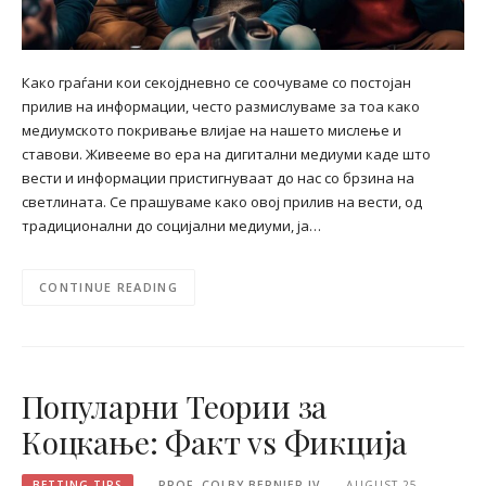
Како граѓани кои секојдневно се соочуваме со постојан
прилив на информации, често размислуваме за тоа како
медиумското покривање влијае на нашето мислење и
ставови. Живееме во ера на дигитални медиуми каде што
вести и информации пристигнуваат до нас со брзина на
светлината. Се прашуваме како овој прилив на вести, од
традиционални до социјални медиуми, ја…
CONTINUE READING
Популарни Теории за
Коцкање: Факт vs Фикција
BETTING TIPS
PROF. COLBY BERNIER IV
AUGUST 25,