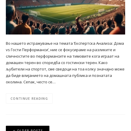
Во нашето истражување на темата ‘Експертска Анализа: Дома
vs Гости Перформанси’, ние се фокусираме на разликите и
сличностите во перформансите на тимовите кога играат на
домашен терен во споредба со гостински терен. Како
љубители на спортот, сме сведоци на тоа колку значајно може
да биде влијанието на домашната публика и познатата
околина. Сепак, често се…
CONTINUE READING
Posts
OLDER POSTS