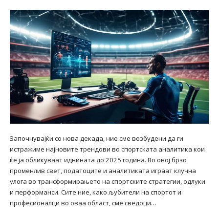
Започнувајќи со нова декада, ние сме возбудени да ги
истражиме најновите трендови во спортската аналитика кои
ќе ја обликуваат иднината до 2025 година. Во овој брзо
променлив свет, податоците и аналитиката играат клучна
улога во трансформирањето на спортските стратегии, одлуки
и перформанси. Сите ние, како љубители на спортот и
професионалци во оваа област, сме сведоци…