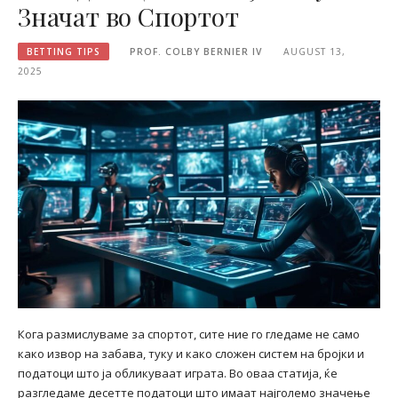
Значат во Спортот
BETTING TIPS
PROF. COLBY BERNIER IV
AUGUST 13,
2025
Кога размислуваме за спортот, сите ние го гледаме не само
како извор на забава, туку и како сложен систем на бројки и
податоци што ја обликуваат играта. Во оваа статија, ќе
разгледаме десетте податоци што имаат најголемо значење