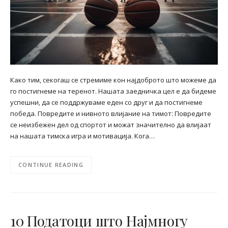
Како тим, секогаш се стремиме кон најдоброто што можеме да
го постигнеме на теренот. Нашата заедничка цел е да бидеме
успешни, да се поддржуваме еден со друг и да постигнеме
победа. Повредите и нивното влијание на тимот: Повредите
се неизбежен дел од спортот и можат значително да влијаат
на нашата тимска игра и мотивација. Кога…
CONTINUE READING
10 Податоци што Најмногу