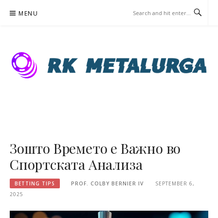
Skip
MENU
to
content
RKMETALURG.MK – BETTING
TIPS
Зошто Времето е Важно во
Спортската Анализа
BETTING TIPS
PROF. COLBY BERNIER IV
SEPTEMBER 6,
2025