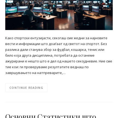
Како спортски ентузијасти, секогаш сме жедни за најновите
вести и информации што доаѓаат од светот на спортот. Без
разлика дали станува збор за фудбал, кошарка, тенис или
било која друга дисциплина, потребата да останеме
ажурирани е нешто што е дел од нашето секојдневие. Ние сме
тие кои: ги проверуваме резултатите веднаш по
завршувањето на натпреварите,…
CONTINUE READING
Основни Статистики што