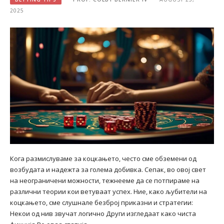
2025
Кога размислуваме за коцкањето, често сме обземени од
возбудата и надежта за голема добивка. Сепак, во овој свет
на неограничени можности, тежнееме да се потпираме на
различни теории кои ветуваат успех. Ние, како љубители на
коцкањето, сме слушнале безброј приказни и стратегии:
Некои од нив звучат логично Други изгледаат како чиста