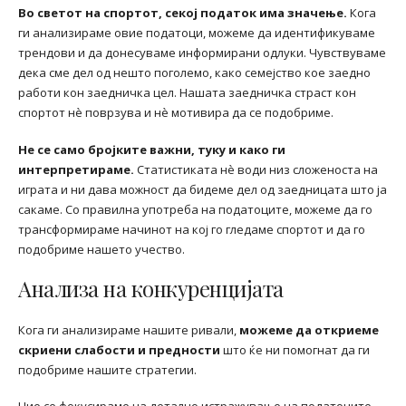
Во светот на спортот, секој податок има значење.
Кога
ги анализираме овие податоци, можеме да идентификуваме
трендови и да донесуваме информирани одлуки. Чувствуваме
дека сме дел од нешто поголемо, како семејство кое заедно
работи кон заедничка цел. Нашата заедничка страст кон
спортот нè поврзува и нè мотивира да се подобриме.
Не се само бројките важни, туку и како ги
интерпретираме.
Статистиката нè води низ сложеноста на
играта и ни дава можност да бидеме дел од заедницата што ја
сакаме. Со правилна употреба на податоците, можеме да го
трансформираме начинот на кој го гледаме спортот и да го
подобриме нашето учество.
Анализа на конкуренцијата
Кога ги анализираме нашите ривали,
можеме да откриеме
скриени слабости и предности
што ќе ни помогнат да ги
подобриме нашите стратегии.