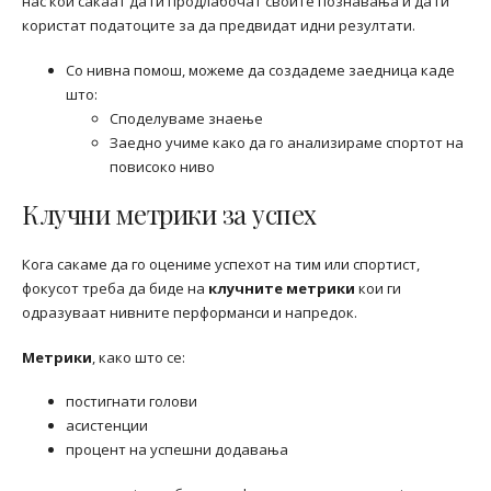
нас кои сакаат да ги продлабочат своите познавања и да ги
користат податоците за да предвидат идни резултати.
Со нивна помош, можеме да создадеме заедница каде
што:
Споделуваме знаење
Заедно учиме како да го анализираме спортот на
повисоко ниво
Клучни метрики за успех
Кога сакаме да го оцениме успехот на тим или спортист,
фокусот треба да биде на
клучните метрики
кои ги
одразуваат нивните перформанси и напредок.
Метрики
, како што се:
постигнати голови
асистенции
процент на успешни додавања