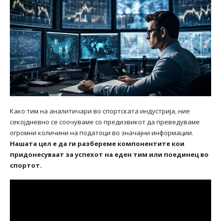
Како тим на аналитичари во спортската индустрија, ние
секојдневно се соочуваме со предизвикот да преведуваме
огромни количини на податоци во значајни информации.
Нашата цел е да ги разбереме компонентите кои
придонесуваат за успехот на еден тим или поединец во
спортот.