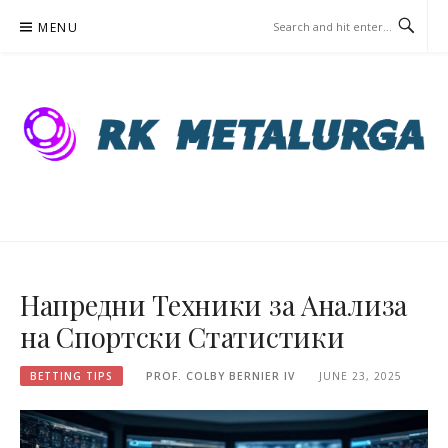
Skip
MENU
to
content
RKMETALURG.MK – BETTING
TIPS
Напредни Техники за Анализа
на Спортски Статистики
BETTING TIPS
PROF. COLBY BERNIER IV
JUNE 23, 2025