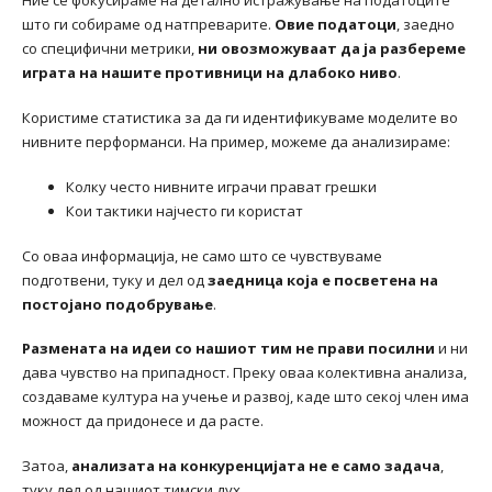
Ние се фокусираме на детално истражување на податоците
што ги собираме од натпреварите.
Овие податоци
, заедно
со специфични метрики,
ни овозможуваат да ја разбереме
играта на нашите противници на длабоко ниво
.
Користиме статистика за да ги идентификуваме моделите во
нивните перформанси. На пример, можеме да анализираме:
Колку често нивните играчи прават грешки
Кои тактики најчесто ги користат
Со оваа информација, не само што се чувствуваме
подготвени, туку и дел од
заедница која е посветена на
постојано подобрување
.
Размената на идеи со нашиот тим не прави посилни
и ни
дава чувство на припадност. Преку оваа колективна анализа,
создаваме култура на учење и развој, каде што секој член има
можност да придонесе и да расте.
Затоа,
анализата на конкуренцијата не е само задача
,
туку дел од нашиот тимски дух.