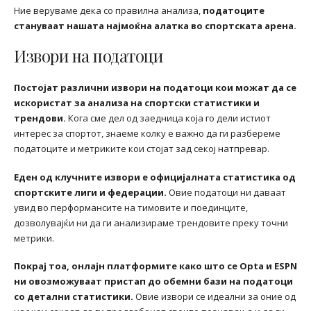
Ние веруваме дека со правилна анализа,
податоците
стануваат нашата најмоќна алатка во спортската арена.
Извори на податоци
Постојат различни извори на податоци кои можат да се
искористат за анализа на спортски статистики и
трендови.
Кога сме дел од заедница која го дели истиот
интерес за спортот, знаеме колку е важно да ги разбереме
податоците и метриките кои стојат зад секој натпревар.
Еден од клучните извори е официјалната статистика од
спортските лиги и федерации.
Овие податоци ни даваат
увид во перформансите на тимовите и поединците,
дозволувајќи ни да ги анализираме трендовите преку точни
метрики.
Покрај тоа, онлајн платформите како што се Opta и ESPN
ни овозможуваат пристап до обемни бази на податоци
со детални статистики.
Овие извори се идеални за оние од