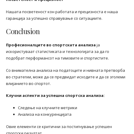
Нашата посветеност кон работата и прецизноста е наша
гаранција за успешно справување со ситуациите.
Conclusion
Професионалците во спортската анализа
ја
искористуваат статистиката и технологијата за да го
подобрат перформансот на тимовите и спортистите.
Со внимателна анализа на податоците и нивната претворба
во стратегии, може да се предвидат исходите и да се зголеми
влијанието во спортот.
Клучни аспекти за успешна спортска анализа:
Следење на клучните метрики
Анализа на конкуренцијата
Овие елементи се критични за постигнување успешен
спортски резултат.