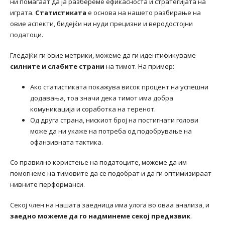
ни помагаат да ја разбереме ефикасноста и стратегијата на
играта.
Статистиката
е основа на нашето разбирање на
овие аспекти, бидејќи ни нуди прецизни и веродостојни
податоци.
Гледајќи ги овие метрики, можеме да ги идентификуваме
силните и слабите страни
на тимот. На пример:
Ако статистиката покажува висок процент на успешни
додавања, тоа значи дека тимот има добра
комуникација и соработка на теренот.
Од друга страна, нискиот број на постигнати голови
може да ни укаже на потреба од подобрување на
офанзивната тактика.
Со правилно користење на податоците, можеме да им
помогнеме на тимовите да се подобрат и да ги оптимизираат
нивните перформанси.
Секој член на нашата заедница има улога во оваа анализа, и
заедно можеме да го надминеме секој предизвик
.