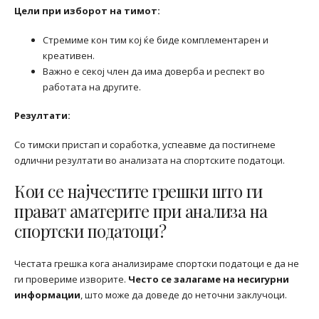
Цели при изборот на тимот:
Стремиме кон тим кој ќе биде комплементарен и
креативен.
Важно е секој член да има доверба и респект во
работата на другите.
Резултати:
Со тимски пристап и соработка, успеавме да постигнеме
одлични резултати во анализата на спортските податоци.
Кои се најчестите грешки што ги
прават аматерите при анализа на
спортски податоци?
Честата грешка кога анализираме спортски податоци е да не
ги провериме изворите.
Често се залагаме на несигурни
информации
, што може да доведе до неточни заклучоци.