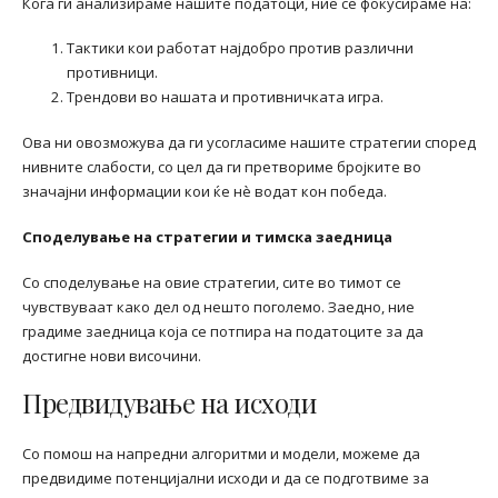
Кога ги анализираме нашите податоци, ние се фокусираме на:
Тактики кои работат најдобро против различни
противници.
Трендови во нашата и противничката игра.
Ова ни овозможува да ги усогласиме нашите стратегии според
нивните слабости, со цел да ги претвориме бројките во
значајни информации кои ќе нè водат кон победа.
Споделување на стратегии и тимска заедница
Со споделување на овие стратегии, сите во тимот се
чувствуваат како дел од нешто поголемо. Заедно, ние
градиме заедница која се потпира на податоците за да
достигне нови височини.
Предвидување на исходи
Со помош на напредни алгоритми и модели, можеме да
предвидиме потенцијални исходи и да се подготвиме за