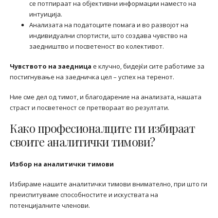
се потпираат на објективни информации наместо на
интуиција.
Анализата на податоците помага и во развојот на
индивидуални спортисти, што создава чувство на
заедништво и посветеност во колективот.
Чувството на заедница
е клучно, бидејќи сите работиме за
постигнување на заедничка цел – успех на теренот.
Ние сме дел од тимот, и благодарение на анализата, нашата
страст и посветеност се претвораат во резултати.
Како професионалците ги избираат
своите аналитички тимови?
Избор на аналитички тимови
Избираме нашите аналитички тимови внимателно, при што ги
преиспитуваме способностите и искуствата на
потенцијалните членови.