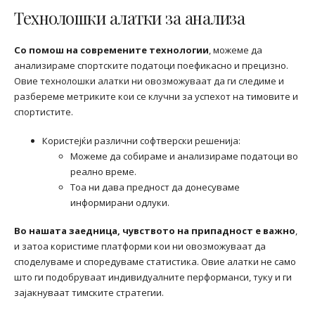
Технолошки алатки за анализа
Со помош на современите технологии
, можеме да
анализираме спортските податоци поефикасно и прецизно.
Овие технолошки алатки ни овозможуваат да ги следиме и
разбереме метриките кои се клучни за успехот на тимовите и
спортистите.
Користејќи различни софтверски решенија:
Можеме да собираме и анализираме податоци во
реално време.
Тоа ни дава предност да донесуваме
информирани одлуки.
Во нашата заедница, чувството на припадност е важно
,
и затоа користиме платформи кои ни овозможуваат да
споделуваме и споредуваме статистика. Овие алатки не само
што ги подобруваат индивидуалните перформанси, туку и ги
зајакнуваат тимските стратегии.