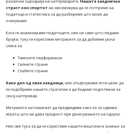
различни сценарија на натпреварите.
Нашата заедничка
страст кон спортот
ни овозможува да се потпреме на
податоци и статистика за да разбереме што може да
очекуваме.
Кога ги анализираме податоците, ние не само што гледаме
бројки, туку ги користиме метриките за да добиеме јасна
слика за:
Тимските перформанси
Силните страни
Слабите страни
Како дел од оваа заедница
, ние споделуваме исти цели: да
ги подобриме нашите стратегии и да бидеме подготвени за
секој натпревар.
Метриките ни помагаат да предвидиме како ќе се одвива
играта, што ни дава предност при донесувањето на одлуки.
Ние сме тука за да ги користиме нашите вештини и знаење за