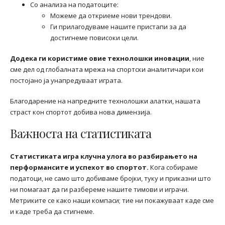
Со анализа на податоците:
Можеме да откриеме нови трендови.
Ги прилагодуваме нашите пристапи за да
достигнеме повисоки цели.
Додека ги користиме овие технолошки иновации
, ние
сме дел од глобалната мрежа на спортски аналитичари кои
постојано ја унапредуваат играта.
Благодарение на напредните технолошки алатки, нашата
страст кон спортот добива нова димензија.
Важноста на статистиката
Статистиката игра клучна улога во разбирањето на
перформансите и успехот во спортот.
Кога собираме
податоци, не само што добиваме бројки, туку и приказни што
ни помагаат да ги разбереме нашите тимови и играчи.
Метриките се како наши компаси; тие ни покажуваат каде сме
и каде треба да стигнеме.