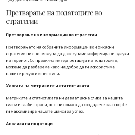
Претварање на податоците во
стратегии
Претворање на информации во стратегии
Претворањето на собраните информации во ефикасни
стратегии ни овозможува да донесуваме информирани одлуки
на теренот. Со правилна интерпретација на податоците,
можеме да разбереме како најдобро да ги искористиме
нашите ресурси и вештини.
Улогата на метриките и статистиката
Метриките и статистиката ни даваат јасна слика за нашите
силни и слаби страни, што ни помага да создадеме план кој ќе
ги максимизира нашите шанси за успех.
Анализа на податоци