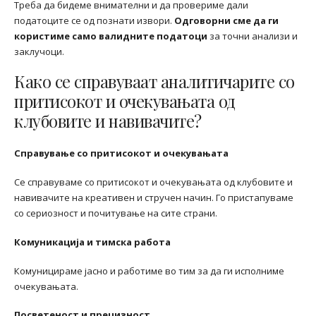
Треба да бидеме внимателни и да провериме дали
податоците се од познати извори.
Одговорни сме да ги
користиме само валидните податоци
за точни анализи и
заклучоци.
Како се справуваат аналитичарите со
притисокот и очекувањата од
клубовите и навивачите?
Справување со притисокот и очекувањата
Се справуваме со притисокот и очекувањата од клубовите и
навивачите на креативен и стручен начин. Го пристапуваме
со сериозност и почитување на сите страни.
Комуникација и тимска работа
Комуницираме јасно и работиме во тим за да ги исполниме
очекувањата.
Посветеност и прецизност