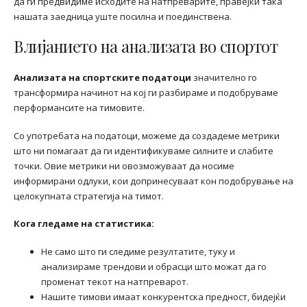
да ги предвидиме исходите на натпреварите, правејќи така
нашата заедница уште посилна и поединствена.
Влијанието на анализата во спортот
Анализата на спортските податоци
значително го
трансформира начинот на кој ги разбираме и подобруваме
перформансите на тимовите.
Со употребата на податоци, можеме да создадеме метрики
што ни помагаат да ги идентификуваме силните и слабите
точки. Овие метрики ни овозможуваат да носиме
информирани одлуки, кои допринесуваат кон подобрување на
целокупната стратегија на тимот.
Кога гледаме на статистика:
Не само што ги следиме резултатите, туку и
анализираме трендови и обрасци што можат да го
променат текот на натпреварот.
Нашите тимови имаат конкурентска предност, бидејќи