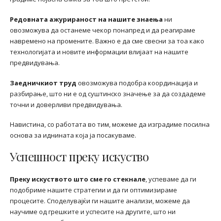
Редовната ажурираност на нашите знаења
ни
овозможува да останеме чекор понапред и да реагираме
навремено на промените. Важно е да сме свесни за тоа како
технологијата и новите информации влијаат на нашите
предвидувања.
Заедничкиот труд
овозможува подобра координација и
разбирање, што ни е од суштинско значење за да создадеме
точни и доверливи предвидувања.
Навистина, со работата во тим, можеме да изградиме посилна
основа за иднината која ја посакуваме.
Успешност преку искуство
Преку искуството што сме го стекнале
, успеваме да ги
подобриме нашите стратегии и да ги оптимизираме
процесите. Споделувајќи ги нашите анализи, можеме да
научиме од грешките и успесите на другите, што ни