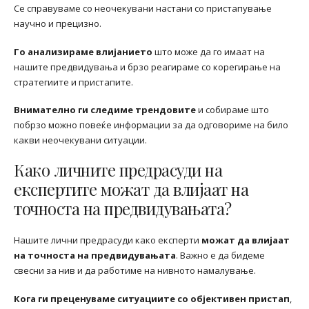
Се справуваме со неочекувани настани со пристапување
научно и прецизно.
Го анализираме влијанието
што може да го имаат на
нашите предвидувања и брзо реагираме со корегирање на
стратегиите и пристапите.
Внимателно ги следиме трендовите
и собираме што
побрзо можно повеќе информации за да одговориме на било
какви неочекувани ситуации.
Како личните предрасуди на
експертите можат да влијаат на
точноста на предвидувањата?
Нашите лични предрасуди како експерти
можат да влијаат
на точноста на предвидувањата
. Важно е да бидеме
свесни за нив и да работиме на нивното намалување.
Кога ги преценуваме ситуациите со објективен пристап
,