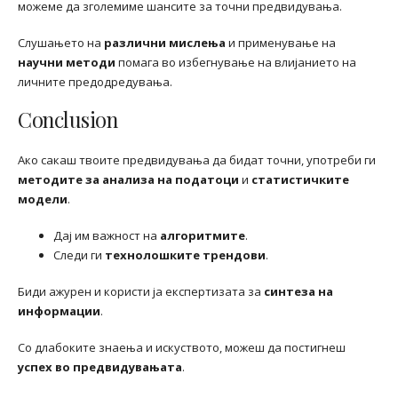
можеме да зголемиме шансите за точни предвидувања.
Слушањето на
различни мислења
и применување на
научни методи
помага во избегнување на влијанието на
личните предодредувања.
Conclusion
Ако сакаш твоите предвидувања да бидат точни, употреби ги
методите за анализа на податоци
и
статистичките
модели
.
Дај им важност на
алгоритмите
.
Следи ги
технолошките трендови
.
Биди ажурен и користи ја експертизата за
синтеза на
информации
.
Со длабоките знаења и искуството, можеш да постигнеш
успех во предвидувањата
.