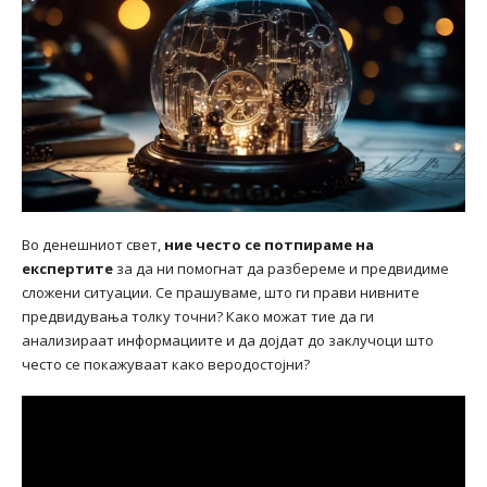
Во денешниот свет,
ние често се потпираме на
експертите
за да ни помогнат да разбереме и предвидиме
сложени ситуации. Се прашуваме, што ги прави нивните
предвидувања толку точни? Како можат тие да ги
анализираат информациите и да дојдат до заклучоци што
често се покажуваат како веродостојни?