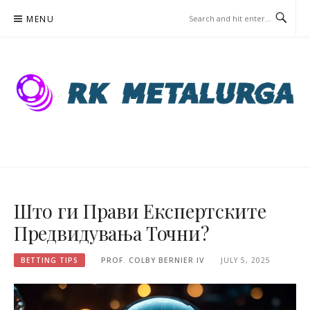
Skip
MENU
to
content
RKMETALURG.MK – BETTING
TIPS
Што ги Прави Експертските
Предвидувања Точни?
BETTING TIPS
PROF. COLBY BERNIER IV
JULY 5, 2025