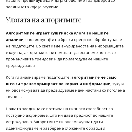
нашите предвидувања и да ја споделиме таа доверба со
заедницата која ја служиме.
Улогата на алгоритмите
Алгоритмите играат суштинска улога во нашите
анализи
, овозможувајќи ни брзо и прецизно обработување
на податоците. Во свет каде ажурираноста на информациите
е клучна, алгоритмите ни помагаат да останеме во тек со
променливите трендови и да прилагодуваме нашите
предвидувања.
Кога ги анализираме податоците,
алгоритмите не само
што ги трансформираат во корисни информации
, туку и
ни овозможуваат да предвидуваме идни настани со поголема
точност.
Нашата заедница се потпира на нивната способност за
постојано ажурирање, што ни дава предност во нашите
истражувања. Алгоритмите ни овозможуваат да ги
идентификуваме и разбереме сложените обрасци и