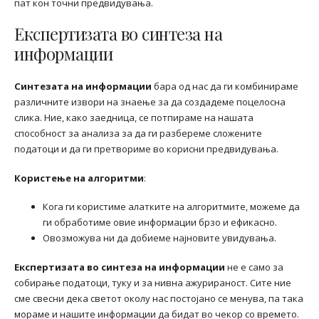
пат кон точни предвидувања.
Експертизата во синтеза на
информации
Синтезата на информации
бара од нас да ги комбинираме
различните извори на знаење за да создадеме поцелосна
слика. Ние, како заедница, се потпираме на нашата
способност за анализа за да ги разбереме сложените
податоци и да ги претвориме во корисни предвидувања.
Користење на алгоритми
:
Кога ги користиме алатките на алгоритмите, можеме да
ги обработиме овие информации брзо и ефикасно.
Овозможува ни да добиеме најновите увидувања.
Експертизата во синтеза на информации
не е само за
собирање податоци, туку и за нивна ажурираност. Сите ние
сме свесни дека светот околу нас постојано се менува, па така
мораме и нашите информации да бидат во чекор со времето.