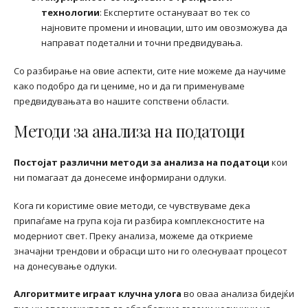
технологии
: Експертите остануваат во тек со
најновите промени и иновации, што им овозможува да
направат подетални и точни предвидувања.
Со разбирање на овие аспекти, сите ние можеме да научиме
како подобро да ги цениме, но и да ги применуваме
предвидувањата во нашите сопствени области.
Методи за анализа на податоци
Постојат различни методи за анализа на податоци
кои
ни помагаат да донесеме информирани одлуки.
Кога ги користиме овие методи, се чувствуваме дека
припаѓаме на група која ги разбира комплексностите на
модерниот свет. Преку анализа, можеме да откриеме
значајни трендови и обрасци што ни го олеснуваат процесот
на донесување одлуки.
Алгоритмите играат клучна улога
во оваа анализа бидејќи