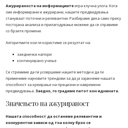
Ажурираноста на информациите
игра клучна улога. Кога
сме информирани и ажурирани, нашите предвидувања
стануваат поточни и релевантни. Разбираме дека само преку
постојана анализа и прилагодување можеме да се справиме
со брзите промени.
Алгоритмите кои ги користиме се резултат на:
заеднички напори
континуирано учење
Се стремиме да ги усовршиме нашите методи и да ги
примениме најновите трендови за да ја зајакнеме нашата
способност за креирање на прецизни и навремени
предвидувања.
Заедно, го градиме патот кон иднината.
Значењето на ажурираност
Нашата способност да останеме релевантни и
конкурентни зависи од тоа колку брзо се