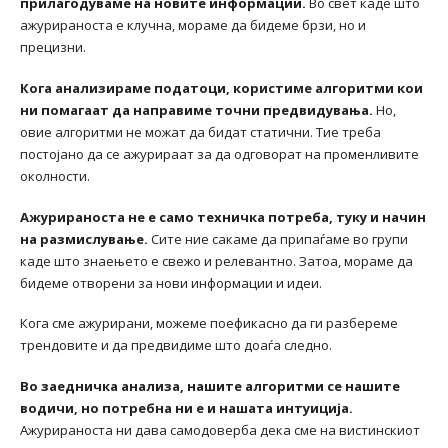
прилагодуваме на новите информации.
Во свет каде што
ажурираноста е клучна, мораме да бидеме брзи, но и
прецизни.
Кога анализираме податоци, користиме алгоритми кои
ни помагаат да направиме точни предвидувања.
Но,
овие алгоритми не можат да бидат статични. Тие треба
постојано да се ажурираат за да одговорат на променливите
околности.
Ажурираноста не е само техничка потреба, туку и начин
на размислување.
Сите ние сакаме да припаѓаме во групи
каде што знаењето е свежо и релевантно. Затоа, мораме да
бидеме отворени за нови информации и идеи.
Кога сме ажурирани, можеме поефикасно да ги разбереме
трендовите и да предвидиме што доаѓа следно.
Во заедничка анализа, нашите алгоритми се нашите
водичи, но потребна ни е и нашата интуиција.
Ажурираноста ни дава самодоверба дека сме на вистинскиот