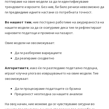
потпираме на овие модели за да ги идентификуваме
трендовите и врските. Без нив, би било речиси невозможно да
ги предвидиме идните настани со потребната точност.
Во нашиот тим
, ние постојано работиме на ажурираноста на
нашите модели за да се осигуриме дека тие ги рефлектираат
најновите податоци и промени на пазарот.
Овие модели ни овозможуваат:
Да ги разбереме варијациите
Да реагираме соодветно
Алгоритмите
, иако ќе ги разгледаме подетално подоцна,
играат клучна улога во извршувањето на овие модели. Тие
овозможуваат:
Да ги процесираме податоците со брзина
Прецизност неопходна за нашите анализи
На овој начин, ние можеме да се чувствуваме сигурни во