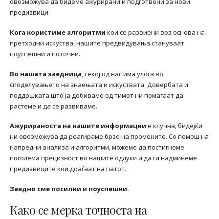
овозможува да бидеме ажурирани и подготвени за нови
предизвици.
Кога користиме алгоритми
кои се развиени врз основа на
претходни искуства, нашите предвидувања стануваат
поуспешни и поточни.
Во нашата заедница
, секој од нас има улога во
споделувањето на знаењата и искуствата. Довербата и
поддршката што ја добиваме од тимот ни помагаат да
растеме и да се развиваме.
Ажурираноста на нашите информации
е клучна, бидејќи
ни овозможува да реагираме брзо на промените. Со помош на
напредни анализа и алгоритми, можеме да постигнеме
поголема прецизност во нашите одлуки и да ги надминеме
предизвиците кои доаѓаат на патот.
Заедно сме посилни и поуспешни.
Како се мерка точноста на