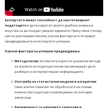
Експертите имаат способност да синтетизираат
податоците
и да ги користат своите длабоки знаења и
искуства за да понудат увид во иднината. Преку оваа статија,
ние ќе разгледаме неколку клучни фактори што ги прават
предвидувањата на експертите успешни.
Клучни фактори за успешни предвидувања:
Методологии
: Експертите користат различни методи
за анализа на податоци кои им овозможуваат да ги
разберат и интерпретираат информациите.
Употреба на статистички модели и алгоритми
:
Овие алатки помагаат во обработката на големи
количества податоци и извлекување на значајни
заклучоци.
Ажурираност со најновите трендови и