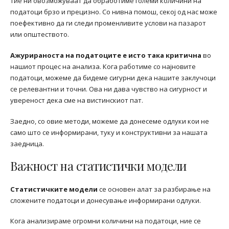
тие ни овозможуваат да обработиме големи количини на
податоци брзо и прецизно. Со нивна помош, секој од нас може
поефективно да ги следи променливите услови на пазарот
или општеството.
Ажурираноста на податоците е исто така критична
во
нашиот процес на анализа. Кога работиме со најновите
податоци, можеме да бидеме сигурни дека нашите заклучоци
се релевантни и точни. Ова ни дава чувство на сигурност и
увереност дека сме на вистинскиот пат.
Заедно, со овие методи, можеме да донесеме одлуки кои не
само што се информирани, туку и конструктивни за нашата
заедница.
Важност на статистички модели
Статистичките модели
се основен алат за разбирање на
сложените податоци и донесување информирани одлуки.
Кога анализираме огромни количини на податоци, ние се