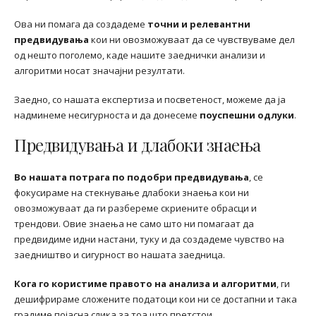
Ова ни помага да создадеме
точни и релевантни
предвидувања
кои ни овозможуваат да се чувствуваме дел
од нешто поголемо, каде нашите заеднички анализи и
алгоритми носат значајни резултати.
Заедно, со нашата експертиза и посветеност, можеме да ја
надминеме несигурноста и да донесеме
поуспешни одлуки
.
Предвидувања и длабоки знаења
Во нашата потрага по подобри предвидувања
, се
фокусираме на стекнување длабоки знаења кои ни
овозможуваат да ги разбереме скриените обрасци и
трендови. Овие знаења не само што ни помагаат да
предвидиме идни настани, туку и да создадеме чувство на
заедништво и сигурност во нашата заедница.
Кога го користиме правото на анализа и алгоритми
, ги
дешифрираме сложените податоци кои ни се достапни и така
градиме појасна слика за тоа што претстои.