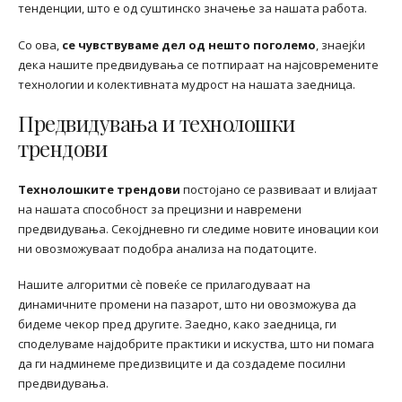
тенденции, што е од суштинско значење за нашата работа.
Со ова,
се чувствуваме дел од нешто поголемо
, знаејќи
дека нашите предвидувања се потпираат на најсовремените
технологии и колективната мудрост на нашата заедница.
Предвидувања и технолошки
трендови
Технолошките трендови
постојано се развиваат и влијаат
на нашата способност за прецизни и навремени
предвидувања. Секојдневно ги следиме новите иновации кои
ни овозможуваат подобра анализа на податоците.
Нашите алгоритми сè повеќе се прилагодуваат на
динамичните промени на пазарот, што ни овозможува да
бидеме чекор пред другите. Заедно, како заедница, ги
споделуваме најдобрите практики и искуства, што ни помага
да ги надминеме предизвиците и да создадеме посилни
предвидувања.