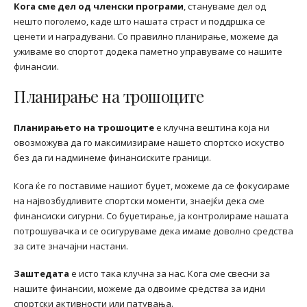
Кога сме дел од членски програми
, стануваме дел од
нешто поголемо, каде што нашата страст и поддршка се
ценети и наградувани. Со правилно планирање, можеме да
уживаме во спортот додека паметно управуваме со нашите
финансии.
Планирање на трошоците
Планирањето на трошоците
е клучна вештина која ни
овозможува да го максимизираме нашето спортско искуство
без да ги надминеме финансиските граници.
Кога ќе го поставиме нашиот буџет, можеме да се фокусираме
на највозбудливите спортски моменти, знаејќи дека сме
финансиски сигурни. Со буџетирање, ја контролираме нашата
потрошувачка и се осигуруваме дека имаме доволно средства
за сите значајни настани.
Заштедата
е исто така клучна за нас. Кога сме свесни за
нашите финансии, можеме да одвоиме средства за идни
спортски активности или патувања.