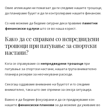
Овие апликации ни помагаат да ги следиме нашите трошоци,
да планираме буџет и да ги контролираме нашите финансии.
Со нив можеме да бидеме сигурни дека правиме
паметни
финансиски одлуки
што се во наша корист.
Како да се справам со непредвидени
трошоци при патување за спортски
настани?
Кога се справуваме со
непредвидени трошоци
при
патување за спортски настани, нашата група внимателно
планира резерви за неочекувани расходи.
Секогаш оддаваме внимание на буџетот и го следиме
внимателно, така што сме спремни за секоја ситуација.
Важно е да бидеме фокусирани и да се придржуваме кон
нашите
финансиски планови
за да можеме да уживаме во