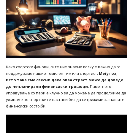
Како спортски фанови, сите ние знаеме колку е важно да го
поддржуваме нашиот омилен тим или спортист.
Меѓутоа,
исто така сме свесни дека оваа страст може да доведе
до непланирани финансиски трошоци.
Паметното
управување со пари е клучно за да можеме да продолжиме да
уживаме во спортските настани без да се грижиме за нашите
финансиски состојби.