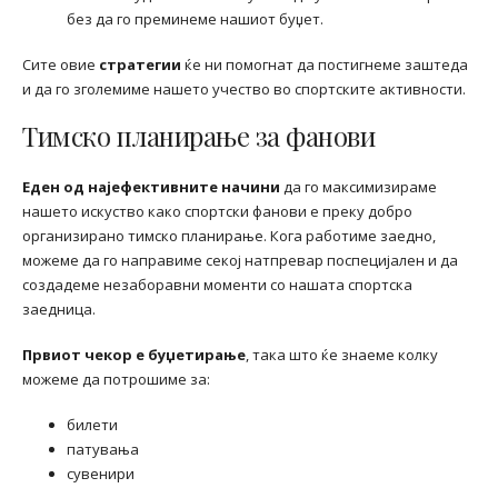
без да го преминеме нашиот буџет.
Сите овие
стратегии
ќе ни помогнат да постигнеме заштеда
и да го зголемиме нашето учество во спортските активности.
Тимско планирање за фанови
Еден од најефективните начини
да го максимизираме
нашето искуство како спортски фанови е преку добро
организирано тимско планирање. Кога работиме заедно,
можеме да го направиме секој натпревар поспецијален и да
создадеме незаборавни моменти со нашата спортска
заедница.
Првиот чекор е буџетирање
, така што ќе знаеме колку
можеме да потрошиме за:
билети
патувања
сувенири