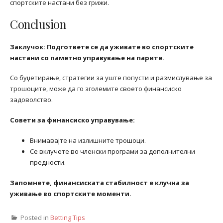
спортските настани без грижи.
Conclusion
Заклучок: Подгответе се да уживате во спортските
настани со паметно управување на парите.
Со буџетирање, стратегии за уште попусти и размислување за
трошоците, може да го зголемите своето финансиско
задоволство.
Совети за финансиско управување:
Внимавајте на излишните трошоци.
Се вклучете во членски програми за дополнителни
предности.
Запомнете, финансиската стабилност е клучна за
уживање во спортските моменти.
Posted in
Betting Tips