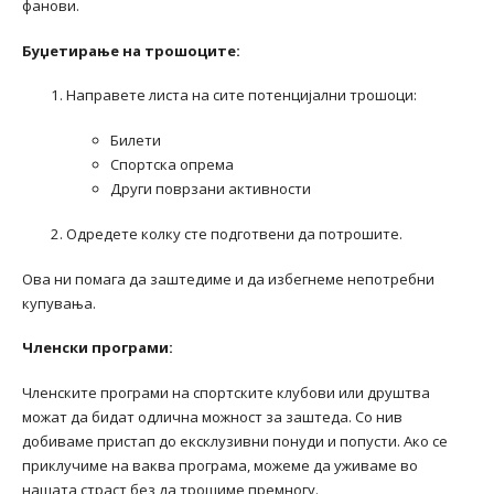
фанови.
Буџетирање на трошоците:
Направете листа на сите потенцијални трошоци:
Билети
Спортска опрема
Други поврзани активности
Одредете колку сте подготвени да потрошите.
Ова ни помага да заштедиме и да избегнеме непотребни
купувања.
Членски програми:
Членските програми на спортските клубови или друштва
можат да бидат одлична можност за заштеда. Со нив
добиваме пристап до ексклузивни понуди и попусти. Ако се
приклучиме на ваква програма, можеме да уживаме во
нашата страст без да трошиме премногу.