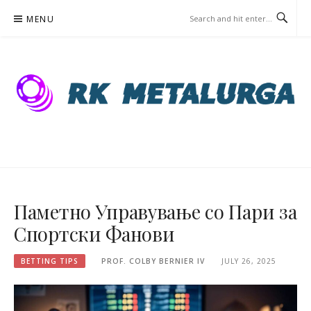
Skip
MENU
to
content
RKMETALURG.MK – BETTING
TIPS
Паметно Управување со Пари за
Спортски Фанови
BETTING TIPS
PROF. COLBY BERNIER IV
JULY 26, 2025