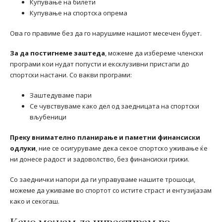
Купување на билети
Купување на спортска опрема
Ова го правиме без да го нарушиме нашиот месечен буџет.
За да постигнеме заштеда
, можеме да избереме членски
програми кои нудат попусти и ексклузивни пристапи до
спортски настани. Со вакви програми:
Заштедуваме пари
Се чувствуваме како дел од заедницата на спортски
вљубеници
Преку внимателно планирање и паметни финансиски
одлуки
, ние се осигуруваме дека секое спортско уживање ќе
ни донесе радост и задоволство, без финансиски грижи.
Со заеднички напори да ги управуваме нашите трошоци,
можеме да уживаме во спортот со истите страст и ентузијазам
како и секогаш.