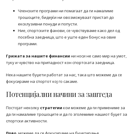
Членските програми ни помагаат да ги намалиме
трошоците, бидејќи ни овозможуваат пристап до
ексклузивни понуди и попусти.
Ние, спортските фанови, се чувствуваме како дел од
посебна заедница, што е уште еден бонус на овие
програми.
Грижата за нашите финансии
ни носи не само мир на умот,
туку и чувство на припадност кон спортската заедница.
Нека нашите буџети работат за нас, така што можеме да се
фокусираме на спортот кој го сакаме.
Потенцијални начини за заштеда
Постојат неколку
стратегии
кои можеме да ги примениме за
да ги намалиме трошоците и да го зголемиме нашиот буџет за
спортски активности.
Прво
, можеме да се фокусираме на буџетирање.