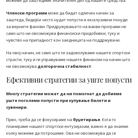
можеме да заштедиме значителен дел од нашите средства.
Членски програми
може да бидат одличен начин за
заштеда, бидејќи често нудат попусти и ексклузивни понуди
за верните фанови. Придружувањето на вакви програми не
само што ни овозможува финансиски придобивки, туку и
чувство на припадност кон заедницата на поддржувачи.
На овој начин, не само што ги задоволуваме нашите спортски
страсти, туку и ги управуваме нашите финансии на начин што
ни овозможува
долгорочна стабилност
.
Ефективни стратегии за уште попусти
Многу стратегии можат да ни помогнат да добиеме
уште поголеми попусти при купување билети и
сувенири.
Прво, треба да се фокусираме на
буџетирање
. Кога го
планираме нашиот спортски ентузијазам, важно е да знаеме
колку можеме да потрошиме. Ова ни овозможува да се