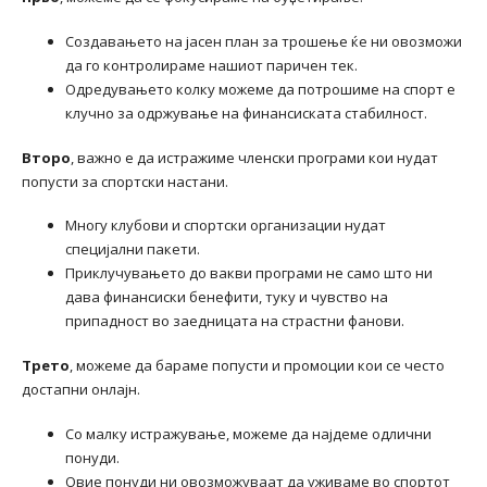
Создавањето на јасен план за трошење ќе ни овозможи
да го контролираме нашиот паричен тек.
Одредувањето колку можеме да потрошиме на спорт е
клучно за одржување на финансиската стабилност.
Второ
, важно е да истражиме членски програми кои нудат
попусти за спортски настани.
Многу клубови и спортски организации нудат
специјални пакети.
Приклучувањето до вакви програми не само што ни
дава финансиски бенефити, туку и чувство на
припадност во заедницата на страстни фанови.
Трето
, можеме да бараме попусти и промоции кои се често
достапни онлајн.
Со малку истражување, можеме да најдеме одлични
понуди.
Овие понуди ни овозможуваат да уживаме во спортот