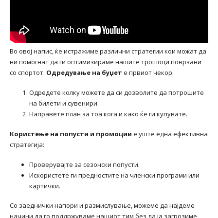
Во овој напис, ќе истражиме различни стратегии кои можат да
ни помогнат да ги оптимизираме нашите трошоци поврзани
со спортот.
Одредување на буџет
е првиот чекор:
Одредете колку можете да си дозволите да потрошите
на билети и сувенири.
Направете план за тоа кога и како ќе ги купувате.
Користење на попусти и промоции
е уште една ефективна
стратегија:
Проверувајте за сезонски попусти.
Искористете ги предностите на членски програми или
картички.
Со заеднички напори и размислување, можеме да најдеме
начини да го поддржуваме нашиот тим без да ја загрозиме