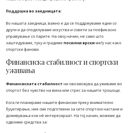
Поддршка во заедницата:
Во нашата заедница, важно е да се поддржуваме едни со
други и да споделуваме искуства и совети за поефикасно
управување со парите. На овој начин, не само што
заштедуваме, туку и градиме
посилни врски
меѓу нас како
спортски фанови.
Финансиска стабилност и спортски
уживања
Финансиската стабилност
ни овозможува да уживаме во
спортот без чувство на вина или стрес за нашите трошоци.
Кога ги планираме нашите финансии преку внимателно
буџетирање, ние сме подготвени за сите спортски настани и
доживувања кои нè интересираат. На тој начин, можеме да
одвоиме средства за: