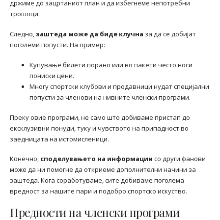
држиме до зацртаниот план и да избегнеме непотребни
трошоци.
Следно,
заштеда може да биде клучна
за да се добијат
поголеми попусти. На пример:
Купување билети порано или во пакети често носи
пониски цени.
Многу спортски клубови и продавници нудат специјални
попусти за членови на нивните членски програми.
Преку овие програми, не само што добиваме пристап до
ексклузивни понуди, туку и чувството на припадност во
заедницата на истомисленици.
Конечно,
споделувањето на информации
со други фанови
може да ни помогне да откриеме дополнителни начини за
заштеда. Кога соработуваме, сите добиваме поголема
вредност за нашите пари и подобро спортско искуство.
Предности на членски програми