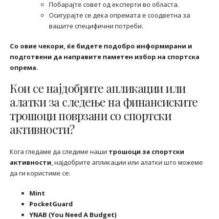
Побарајте совет од експерти во областа.
Осигурајте се дека опремата е соодветна за
вашите специфични потреби.
Со овие чекори, ќе бидете подобро информирани и
подготвени да направите паметен избор на спортска
опрема.
Кои се најдобрите апликации или
алатки за следење на финансиските
трошоци поврзани со спортски
активности?
Кога гледаме да следиме наши
трошоци за спортски
активности
, најдобрите апликации или алатки што можеме
да ги користиме се:
Mint
PocketGuard
YNAB (You Need A Budget)