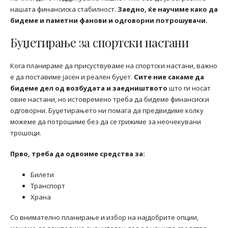
нашата финансиска стабилност.
Заедно, ќе научиме како да
бидеме и паметни фанови и одговорни потрошувачи.
Буџетирање за спортски настани
Кога планираме да присуствуваме на спортски настани, важно
е да поставиме јасен и реален буџет.
Сите ние сакаме да
бидеме дел од возбудата и заедништвото
што ги носат
овие настани, но истовремено треба да бидеме финансиски
одговорни. Буџетирањето ни помага да предвидиме колку
можеме да потрошиме без да се грижиме за неочекувани
трошоци.
Прво, треба да одвоиме средства за:
Билети
Транспорт
Храна
Со внимателно планирање и избор на најдобрите опции,