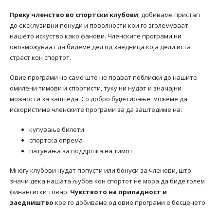
Преку членство во спортски клубови
, добиваме пристап
до ексклузивни понуди и поволности кои го зголемуваат
нашето искуство како фанови. Членските програми ни
овозможуваат да бидеме дел од заедница која дели иста
страст кон спортот.
Овие програми не само што не прават поблиски до нашите
омилени тимови и спортисти, туку ни нудат и значајни
можности за заштеда. Со добро буџетирање, можеме да
искористиме членските програми за да заштедиме на:
купување билети
спортска опрема
патувања за поддршка на тимот
Многу клубови нудат попусти или бонуси за членови, што
значи дека нашата љубов кон спортот не мора да биде голем
финансиски товар.
Чувството на припадност и
заедништво
кое го добиваме од овие програми е бесценето.