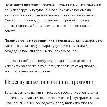
Членските програми
честопати нудат попусти и специјални
понуди за групни купувања. Ова значи дека можеме да
заштедиме пари додека уживаме во посебни привилегии.
Овие програми ни даваат чувство на припадност и ни
овозможуваат да бидеме дел од нешто поголемо од нас
самите.
Планирањето на заеднички патувања
до натпреварите не
само што ни заштедува пари, туку и ни овозможува да
создадеме посилни врски меѓу нас како фанови.
Заштедата добиена преку тимско планирање може да се
искористи за повеќе активности, правејќи го секој спортски
миг повреден и незаборавен.
Избегнување на излишни трошоци
За да избегнеме излишни трошоци, треба внимателно да ги
анализираме нашите приоритети и да се фокусираме на она
што навистина ни носи радост и
вредност
како спортски